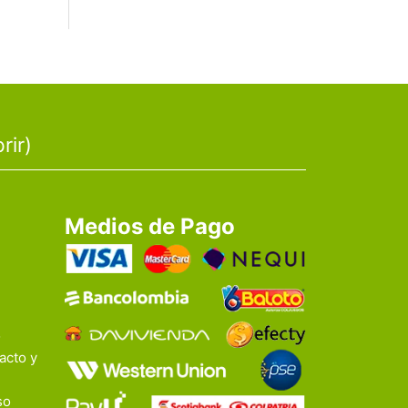
rir)
Medios de Pago
o
acto y
so