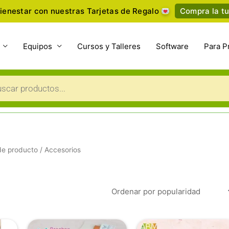
ienestar con nuestras Tarjetas de Regalo
Compra la tu
Equipos
Cursos y Talleres
Software
Para P
a
s
 de producto
/ Accesorios