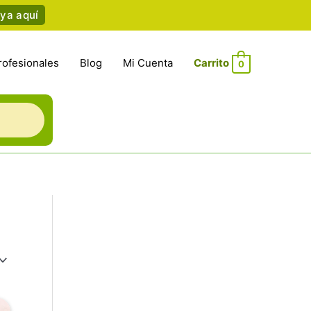
ya aquí
rofesionales
Blog
Mi Cuenta
0