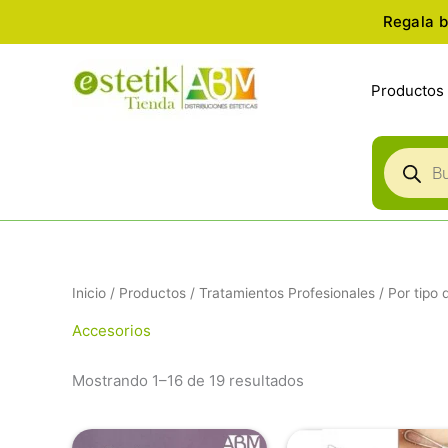
Ir
Regala b
al
contenido
Productos
Búsqued
de
producto
Ordenado
Inicio
/
Productos
/
Tratamientos Profesionales
/
Por tipo
por
popularidad
Accesorios
Mostrando 1–16 de 19 resultados