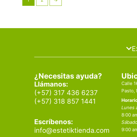
E
¿Necesitas ayuda?
Ubi
Llámanos:
Calle 
Pasto,
(+57) 317 436 6237
Horari
(+57) 318 857 1441
Lunes 
8:00 am
Escríbenos:
Sábad
info@estetiktienda.com
9:00 a