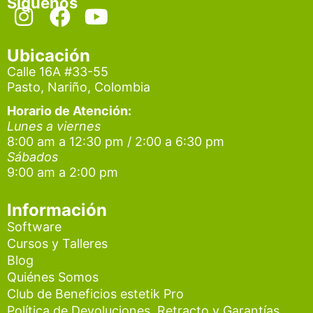
Síguenos
I
F
Y
n
a
o
s
c
u
Ubicación
t
e
t
Calle 16A #33-55
Pasto, Nariño, Colombia
a
b
u
g
o
b
Horario de Atención:
Lunes a viernes
r
o
e
8:00 am a 12:30 pm / 2:00 a 6:30 pm
a
k
Sábados
9:00 am a 2:00 pm
m
Información
Software
Cursos y Talleres
Blog
Quiénes Somos
Club de Beneficios estetik Pro
Política de Devoluciones, Retracto y Garantías