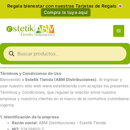
Ir
Regala bienestar con nuestras Tarjetas de Regalo
al
Compra la tuya aquí
contenido
Men
princ
Búsqueda
de
productos
Términos y Condiciones de Uso
Bienvenido a
Estetik Tienda (ABM Distribuciones)
. Al ingresar y
usar nuestro sitio web www.estetiktienda.com aceptas los presentes
Términos y Condiciones, que regulan la relación entre nuestra
empresa y nuestros clientes en el marco de la normativa colombiana
vigente.
1. Identificación de la empresa
Razón social:
ABM Distribuciones – Estetik Tienda
NIT:
57429805-2