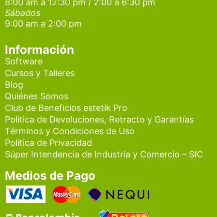
8:00 am a 12:30 pm / 2:00 a 6:30 pm
a
k
Sábados
9:00 am a 2:00 pm
m
Información
Software
Cursos y Talleres
Blog
Quiénes Somos
Club de Beneficios estetik Pro
Política de Devoluciones, Retracto y Garantías
Términos y Condiciones de Uso
Política de Privacidad
Súper Intendencia de Industria y Comercio – SIC
Medios de Pago