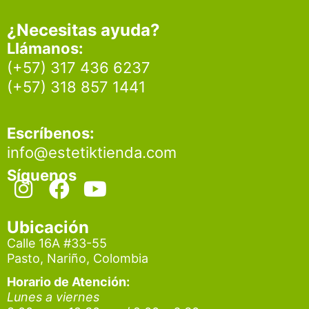
¿Necesitas ayuda?
Llámanos:
(+57) 317 436 6237
(+57) 318 857 1441
Escríbenos:
info@estetiktienda.com
Síguenos
I
F
Y
n
a
o
s
c
u
Ubicación
t
e
t
Calle 16A #33-55
Pasto, Nariño, Colombia
a
b
u
g
o
b
Horario de Atención:
Lunes a viernes
r
o
e