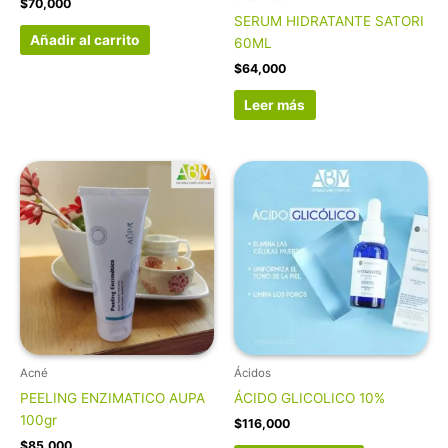
$
70,000
SERUM HIDRATANTE SATORI
Añadir al carrito
60ML
$
64,000
Leer más
Acné
Ácidos
PEELING ENZIMATICO AUPA
ÁCIDO GLICOLICO 10%
100gr
$
116,000
$
85,000