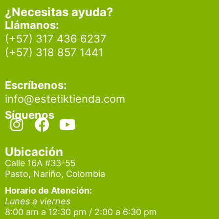
¿Necesitas ayuda?
Llámanos:
(+57) 317 436 6237
(+57) 318 857 1441
Escríbenos:
info@estetiktienda.com
Síguenos
I
F
Y
n
a
o
s
c
u
Ubicación
t
e
t
Calle 16A #33-55
Pasto, Nariño, Colombia
a
b
u
g
o
b
Horario de Atención:
Lunes a viernes
r
o
e
8:00 am a 12:30 pm / 2:00 a 6:30 pm