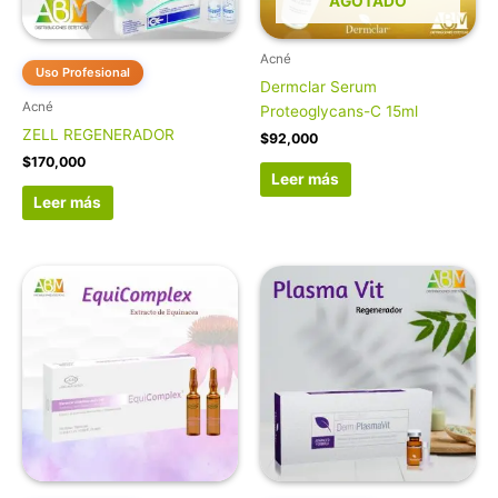
AGOTADO
Acné
Uso Profesional
Dermclar Serum
Acné
Proteoglycans-C 15ml
ZELL REGENERADOR
$
92,000
$
170,000
Leer más
Leer más