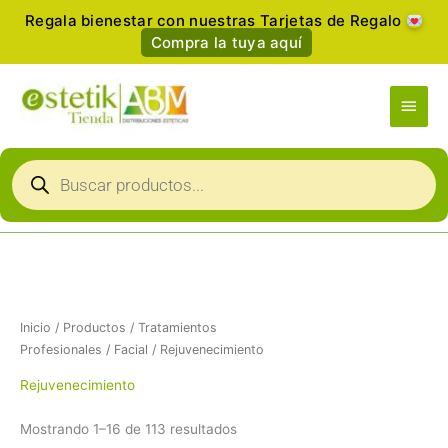
Ir
Regala bienestar con nuestras Tarjetas de Regalo
al
Compra la tuya aquí
contenido
Men
princ
Búsqueda
de
productos
Ordenado
por
popularidad
Inicio
/
Productos
/
Tratamientos
Profesionales
/
Facial
/ Rejuvenecimiento
Rejuvenecimiento
Mostrando 1–16 de 113 resultados