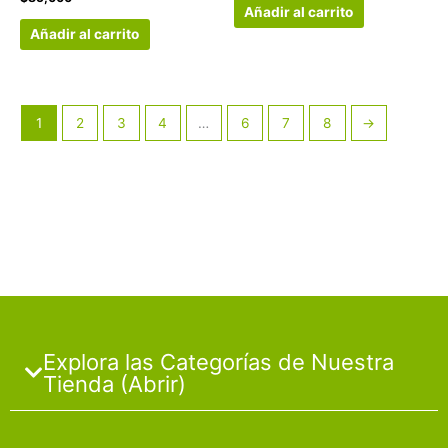
Añadir al carrito
Añadir al carrito
1
2
3
4
…
6
7
8
→
Explora las Categorías de Nuestra
Tienda (Abrir)