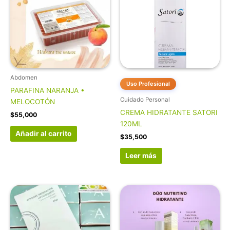
Abdomen
Uso Profesional
PARAFINA NARANJA •
Cuidado Personal
MELOCOTÓN
CREMA HIDRATANTE SATORI
$
55,000
120ML
Añadir al carrito
$
35,500
Leer más