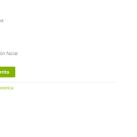
ma
ón facial
rrito
stetica