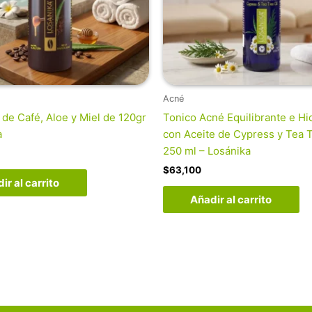
Acné
 de Café, Aloe y Miel de 120gr
Tonico Acné Equilibrante e Hi
a
con Aceite de Cypress y Tea 
250 ml – Losánika
$
63,100
ir al carrito
Añadir al carrito