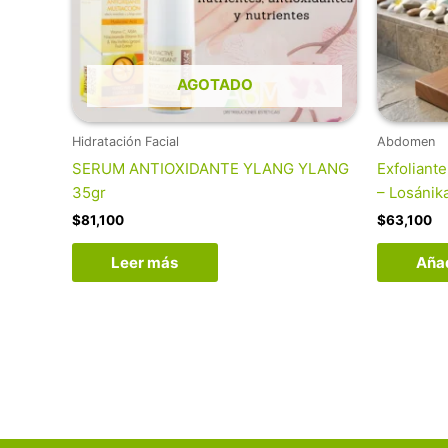
AGOTADO
Hidratación Facial
Abdomen
SERUM ANTIOXIDANTE YLANG YLANG
Exfoliante
35gr
– Losánik
$
81,100
$
63,100
Leer más
Añad