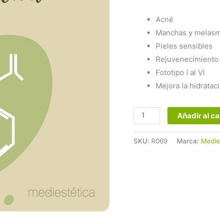
Acné
Manchas y melas
Pieles sensibles
Rejuvenecimiento
Fototipo I al VI
Mejora la hidrataci
Añadir al ca
SKU:
R069
Marca:
Medie