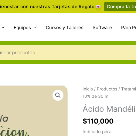
ienestar con nuestras Tarjetas de Regalo
Compra la tu
Equipos
Cursos y Talleres
Software
Para P
a
s
Ácido
Inicio
/
Productos
/
Tratami
Mandélico
10% de 30 ml
10%
Ácido Mandéli
de
30
$
110,000
ml
Indicado para:
cantidad