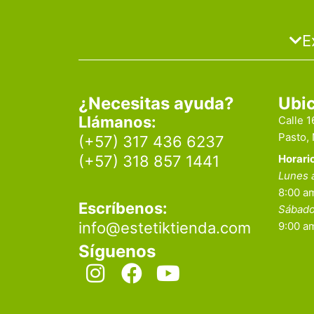
E
¿Necesitas ayuda?
Ubi
Llámanos:
Calle 
Pasto,
(+57) 317 436 6237
Horari
(+57) 318 857 1441
Lunes 
8:00 am
Escríbenos:
Sábad
info@estetiktienda.com
9:00 a
Síguenos
I
F
Y
n
a
o
s
c
u