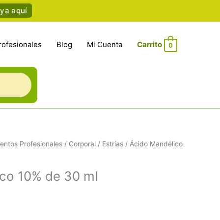
ya aquí
rofesionales
Blog
Mi Cuenta
0
entos Profesionales
/
Corporal
/
Estrías
/ Ácido Mandélico
co 10% de 30 ml