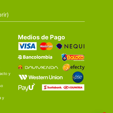
rir)
Medios de Pago
o
acto y
so
a y