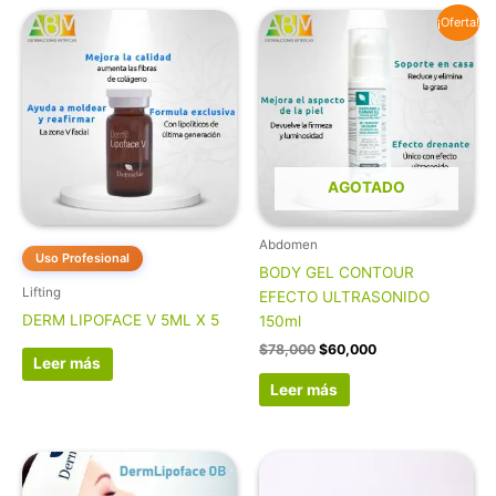
El
El
¡Oferta!
precio
precio
original
actual
era:
es:
$78,000.
$60,000.
AGOTADO
Abdomen
Uso Profesional
BODY GEL CONTOUR
Lifting
EFECTO ULTRASONIDO
DERM LIPOFACE V 5ML X 5
150ml
$
78,000
$
60,000
Leer más
Leer más