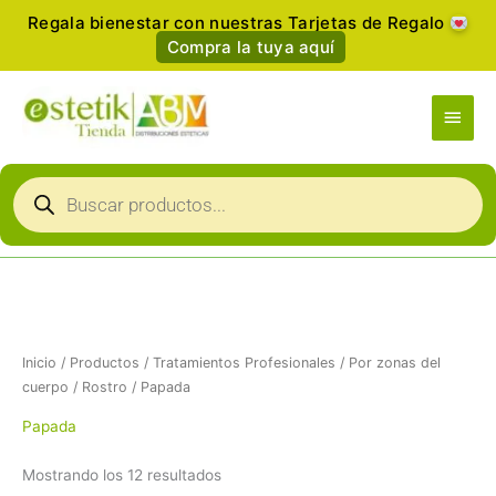
Ir
Regala bienestar con nuestras Tarjetas de Regalo
al
Compra la tuya aquí
contenido
Men
princ
Búsqueda
de
productos
Ordenado
por
popularidad
Inicio
/
Productos
/
Tratamientos Profesionales
/
Por zonas del
cuerpo
/
Rostro
/ Papada
Papada
Mostrando los 12 resultados