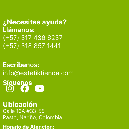
¿Necesitas ayuda?
Llámanos:
(+57) 317 436 6237
(+57) 318 857 1441
Escríbenos:
info@estetiktienda.com
Síguenos
I
F
Y
n
a
o
s
c
u
Ubicación
t
e
t
Calle 16A #33-55
Pasto, Nariño, Colombia
a
b
u
g
o
b
Horario de Atención: