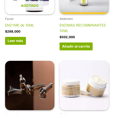
AGOTADO
Facial
Abdomen
ENZYME de 10ML
ENZIMAS RECOMBINANTES
10ML
$
288,000
$
502,000
Leer más
Añadir al carrito