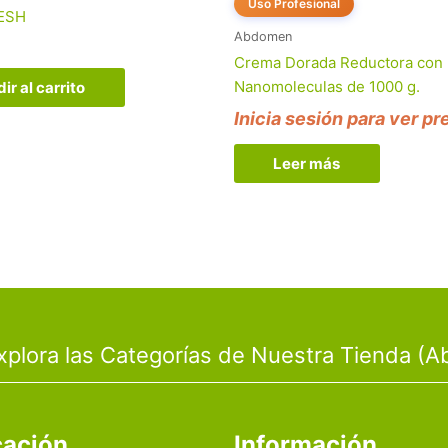
Uso Profesional
ESH
Abdomen
Crema Dorada Reductora con
Nanomoleculas de 1000 g.
ir al carrito
Inicia sesión para ver pr
Leer más
xplora las Categorías de Nuestra Tienda (Ab
cación
Información