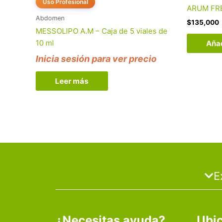
Uso Profesional
ARUM FR
Abdomen
$
135,000
MESSOLIPO A.M – Caja de 5 viales de
10 ml
Añad
Inicia sesión para ver precio
Leer más
E
¿Necesitas ayuda?
Ubi