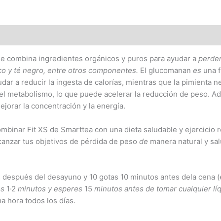
ue combina ingredientes orgánicos y puros para ayudar a
perde
co
y
té
negro,
en
tr
e
otros
component
e
s.
El glucomanan
es
una f
dar a reducir la ingesta de calorías, mientras que la pimienta
y el metabolismo, lo que puede acelerar la reducción de peso. A
jorar la concentración y la energía.
mbinar Fit XS de Smarttea con una dieta saludable y ejercicio 
canzar tus objetivos de pérdida de peso
de
manera natural y sa
 después del desayuno y 10 gotas 10 minutos antes dela cena (e
os
1·2
minutos
y
esperes
15
m
i
nutos
a
nt
es
d
e toma
r
cua
lqui
er
lí
a hora todos los días.