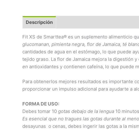
Descripción
Fit XS de Smarttea® es un suplemento alimenticio q
glucomanan
,
pimienta n
e
g
ra,
f
lor de Jamaica
,
té
blan
cantidades de agua en el estómago, lo que puede ayu
tejido graso. La flor de Jamaica mejora la digestión 
en
antioxidantes y contienen cafeína, lo que puede me
Para obtenerlos mejores resultados es importante co
proporcionar un impulso adicional para ayudarte a al
FORMA DE USO:
Debes tomar 10
gotas debajo de la lengua
10 minutos
E
s
esencial
que no tragues
la
s
gotas
durante al
m
en
desayunas o cenas, debes ingerir las gotas a la mism