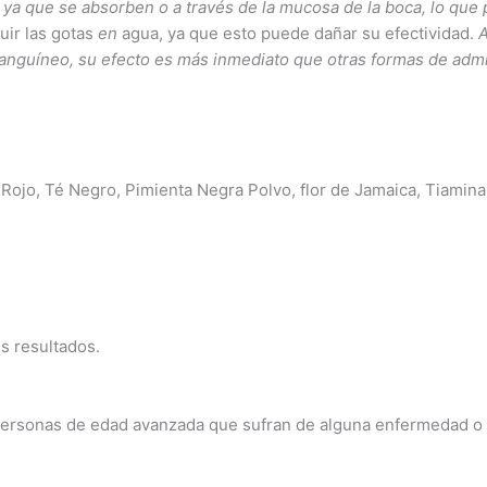
,
ya
que se absorben
o a través
d
e l
a
mucosa de
l
a
boca, l
o
que 
uir las gotas
en
agua, ya que esto puede dañar su efectividad.
anguíneo
,
su
efecto es más inmed
i
ato
que otras formas
de
admi
 Rojo, Té Negro, Pimienta Negra Polvo, flor de Jamaica, Tiamina 
s resultados.
ersonas de edad avanzada que sufran de alguna enfermedad o c