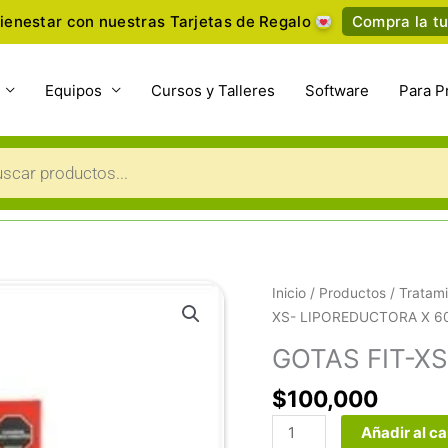
ienestar con nuestras Tarjetas de Regalo
Compra la tu
Equipos
Cursos y Talleres
Software
Para P
a
s
GOTAS
Inicio
/
Productos
/
Tratami
FIT-
XS- LIPOREDUCTORA X 6
XS-
GOTAS FIT-X
LIPOREDUCTORA
X
$
100,000
60ml
Añadir al ca
cantidad