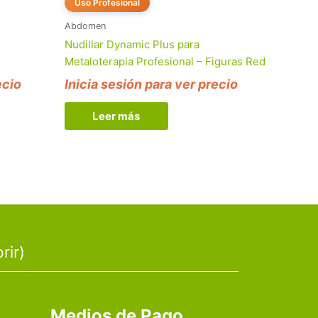
Uso Profesional
Abdomen
Nudillar Dynamic Plus para
Metaloterapia Profesional – Figuras Red
ecio
Inicia sesión para ver precio
Leer más
rir)
Medios de Pago