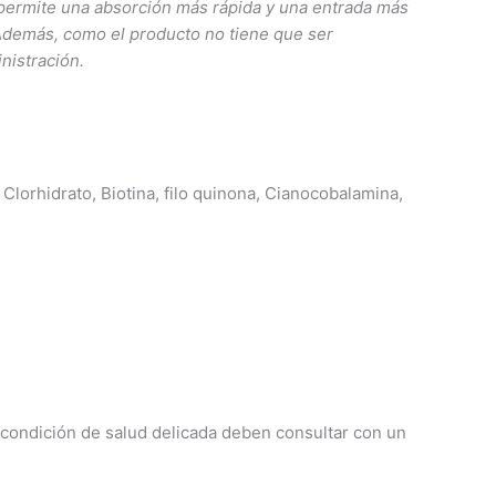
permite
un
a
absorción
más rápida
y
un
a e
ntrad
a
más
Además,
c
om
o
el
p
r
od
u
c
t
o
n
o
tie
n
e que
s
er
nis
t
ración
.
Clorhidrato, Biotina, filo quinona, Cianocobalamina,
ondición de salud delicada deben consultar con un