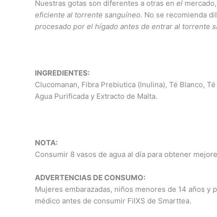
Nuestras gotas son diferentes a otras en
el
mercado
ef
ici
e
nt
e
al torrente
sanguíneo.
No se recomienda dil
procesado por el hígado
antes de entrar al
torrente
s
INGREDIENTES:
Clucomanan, Fibra Prebiutica (lnulina), Té Blanco, Té
Agua Purificada y Extracto de Malta.
NOTA:
Consumir 8 vasos de agua al día para obtener mejore
ADVERTENCIAS DE CONSUMO:
Mujeres embarazadas, niños menores de 14 años y p
médico antes de consumir FilXS de Smarttea.