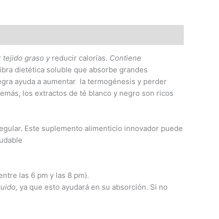
r
tej
ido
g
r
aso
y
reducir calorías.
Contiene
ibra dietética soluble que absorbe grandes
 negra ayuda a aumentar la termogénesis y perder
demás, los extractos de té blanco y negro son ricos
regular. Este suplemento alimenticio innovador puede
ludable
ntre las 6 pm y las 8 pm).
q
uid
o,
ya que esto ayudará en su absorción. Si no