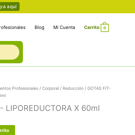
ya aquí
rofesionales
Blog
Mi Cuenta
0
entos Profesionales
/
Corporal
/
Reducción
/ GOTAS FIT-
0ml
S- LIPOREDUCTORA X 60ml
rrito