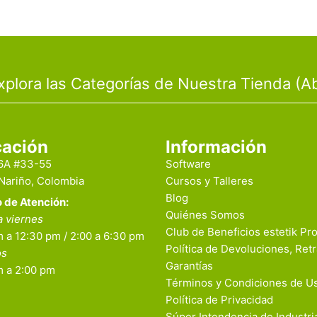
xplora las Categorías de Nuestra Tienda (Ab
cación
Información
16A #33-55
Software
 Nariño, Colombia
Cursos y Talleres
Blog
o de Atención:
Quiénes Somos
a viernes
Club de Beneficios estetik Pr
 a 12:30 pm / 2:00 a 6:30 pm
Política de Devoluciones, Retr
os
Garantías
m a 2:00 pm
Términos y Condiciones de U
Política de Privacidad
Súper Intendencia de Industri