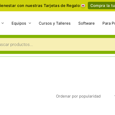
ienestar con nuestras Tarjetas de Regalo
Compra la tu
Equipos
Cursos y Talleres
Software
Para P
a
s