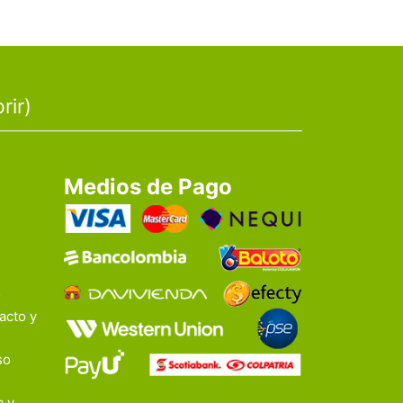
rir)
Medios de Pago
o
acto y
so
a y