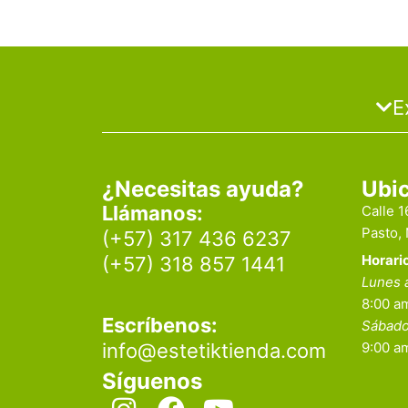
E
¿Necesitas ayuda?
Ubi
Llámanos:
Calle 
Pasto,
(+57) 317 436 6237
Horari
(+57) 318 857 1441
Lunes 
8:00 am
Escríbenos:
Sábad
info@estetiktienda.com
9:00 a
Síguenos
I
F
Y