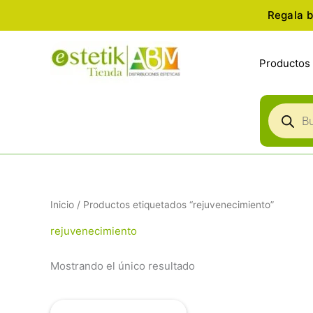
Ir
Regala b
al
contenido
Productos
Búsqued
de
producto
Inicio
/ Productos etiquetados “rejuvenecimiento”
rejuvenecimiento
Mostrando el único resultado