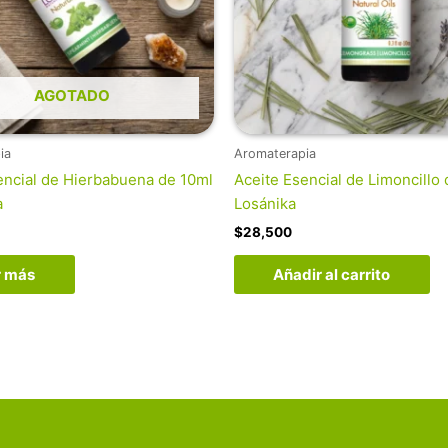
AGOTADO
ia
Aromaterapia
encial de Hierbabuena de 10ml
Aceite Esencial de Limoncillo 
a
Losánika
$
28,500
r más
Añadir al carrito