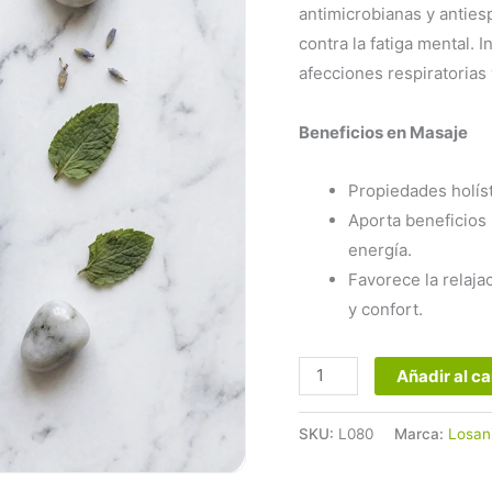
Losánika
antimicrobianas y anties
cantidad
contra la fatiga mental. 
afecciones respiratorias 
Beneficios en Masaje
Propiedades holíst
Aporta beneficios p
energía.
Favorece la relaj
y confort.
Añadir al ca
SKU:
L080
Marca:
Losan