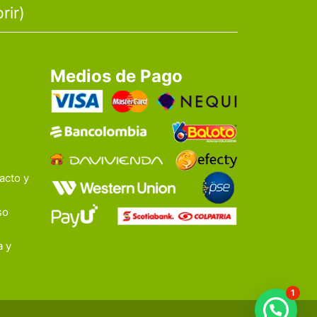
rir)
Medios de Pago
o
acto y
so
a y
1