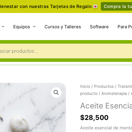
ienestar con nuestras Tarjetas de Regalo
Compra la tu
Equipos
Cursos y Talleres
Software
Para P
a
s
Aceite
Inicio
/
Productos
/
Tratami
Esencial
producto
/
Aromaterapia
/ 
de
Aceite Esenci
Menta
de
$
28,500
10ml
Aceite esencial de menta
-