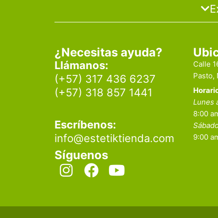
E
¿Necesitas ayuda?
Ubi
Llámanos:
Calle 
Pasto,
(+57) 317 436 6237
Horari
(+57) 318 857 1441
Lunes 
8:00 am
Escríbenos:
Sábad
info@estetiktienda.com
9:00 a
Síguenos
I
F
Y
n
a
o
s
c
u
t
e
t