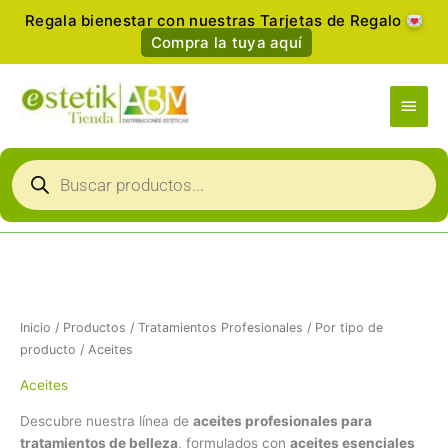
Ir
Regala bienestar con nuestras Tarjetas de Regalo
al
Compra la tuya aquí
contenido
Men
princ
Búsqueda
de
productos
Ordenado
por
popularidad
Inicio
/
Productos
/
Tratamientos Profesionales
/
Por tipo de
producto
/ Aceites
Aceites
Descubre nuestra línea de
aceites profesionales para
tratamientos de belleza
, formulados con
aceites esenciales