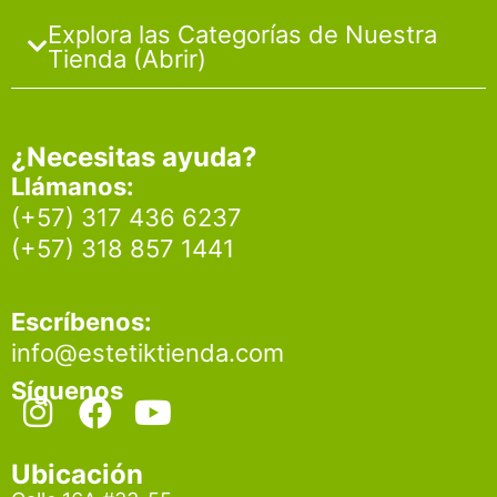
Explora las Categorías de Nuestra
Tienda (Abrir)
¿Necesitas ayuda?
Llámanos:
(+57) 317 436 6237
(+57) 318 857 1441
Escríbenos:
info@estetiktienda.com
Síguenos
I
F
Y
n
a
o
s
c
u
Ubicación