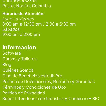
t
e
t
Calle 16A #33-55
Pasto, Nariño, Colombia
a
b
u
g
o
b
Horario de Atención:
Lunes a viernes
r
o
e
8:00 am a 12:30 pm / 2:00 a 6:30 pm
a
k
Sábados
9:00 am a 2:00 pm
m
Información
Software
Cursos y Talleres
Blog
Quiénes Somos
Club de Beneficios estetik Pro
Política de Devoluciones, Retracto y Garantías
Términos y Condiciones de Uso
Política de Privacidad
Súper Intendencia de Industria y Comercio – SIC