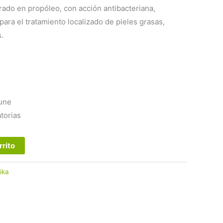
ado en propóleo, con acción antibacteriana,
para el tratamiento localizado de pieles grasas,
.
une
torias
rrito
ika