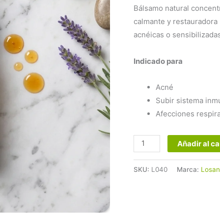
Losánika
Bálsamo natural concentr
cantidad
calmante y restauradora 
acnéicas o sensibilizadas
Indicado para
Acné
Subir sistema inm
Afecciones respira
Añadir al ca
SKU:
L040
Marca:
Losan