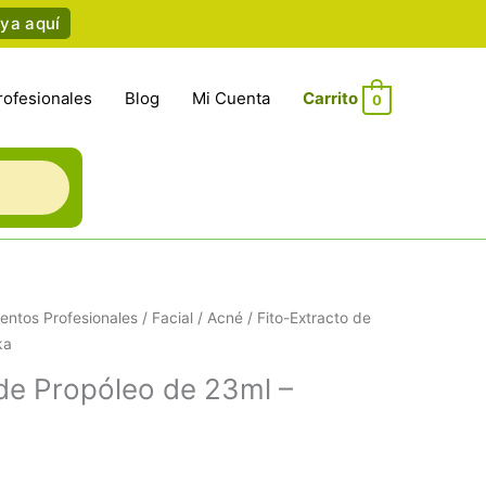
ya aquí
rofesionales
Blog
Mi Cuenta
0
entos Profesionales
/
Facial
/
Acné
/ Fito-Extracto de
ka
 de Propóleo de 23ml –