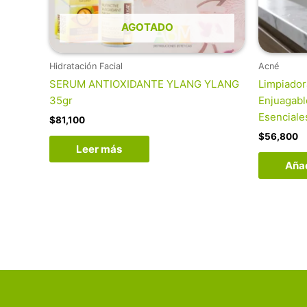
AGOTADO
Hidratación Facial
Acné
SERUM ANTIOXIDANTE YLANG YLANG
Limpiador
35gr
Enjuagable
Esenciale
$
81,100
$
56,800
Leer más
Añad