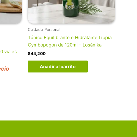
Cuidado Personal
Tónico Equilibrante e Hidratante Lippia
Cymbopogon de 120ml – Losánika
0 viales
$
44,200
Añadir al carrito
ecio