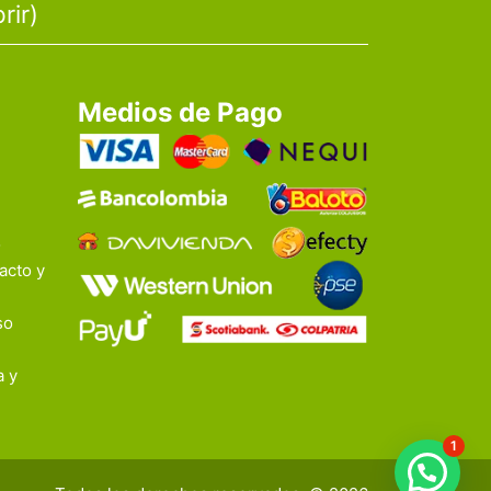
rir)
Medios de Pago
o
acto y
so
a y
1