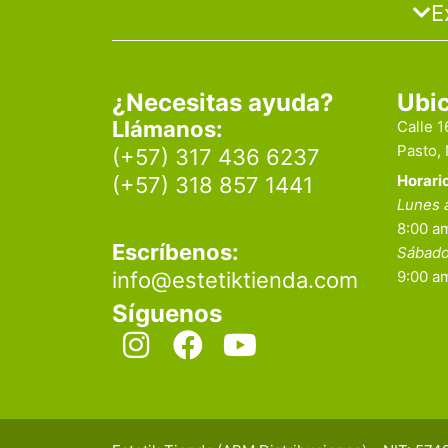
E
¿Necesitas ayuda?
Ubi
Llámanos:
Calle 
Pasto,
(+57) 317 436 6237
Horari
(+57) 318 857 1441
Lunes 
8:00 am
Escríbenos:
Sábad
info@estetiktienda.com
9:00 a
Síguenos
I
F
Y
n
a
o
s
c
u
t
e
t