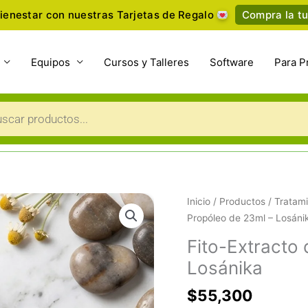
ienestar con nuestras Tarjetas de Regalo
Compra la tu
Equipos
Cursos y Talleres
Software
Para P
a
s
Fito-
Inicio
/
Productos
/
Tratami
Extracto
Propóleo de 23ml – Losáni
de
Fito-Extracto
Propóleo
Losánika
de
23ml
$
55,300
-