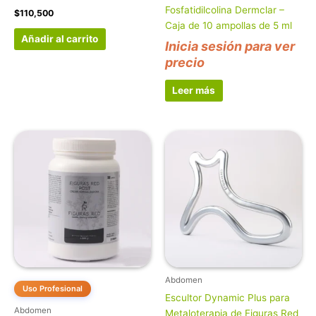
Fosfatidilcolina Dermclar –
$
110,500
Caja de 10 ampollas de 5 ml
Añadir al carrito
Inicia sesión para ver
precio
Leer más
Abdomen
Uso Profesional
Escultor Dynamic Plus para
Abdomen
Metaloterapia de Figuras Red