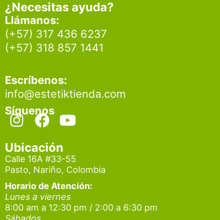
¿Necesitas ayuda?
Llámanos:
(+57) 317 436 6237
(+57) 318 857 1441
Escríbenos:
info@estetiktienda.com
Síguenos
I
F
Y
n
a
o
s
c
u
Ubicación
t
e
t
Calle 16A #33-55
Pasto, Nariño, Colombia
a
b
u
g
o
b
Horario de Atención:
Lunes a viernes
r
o
e
8:00 am a 12:30 pm / 2:00 a 6:30 pm
a
k
Sábados