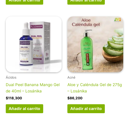
Añadir al carrito
Añadir al carrito
Ácidos
Acné
Dual Peel Banana Mango Gel
Aloe y Caléndula Gel de 275g
de 40ml – Losánika
– Losánika
$
118,300
$
86,200
Añadir al carrito
Añadir al carrito