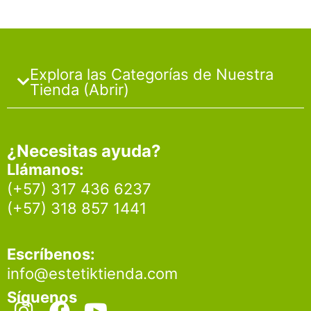
Explora las Categorías de Nuestra
Tienda (Abrir)
¿Necesitas ayuda?
Llámanos:
(+57) 317 436 6237
(+57) 318 857 1441
Escríbenos:
info@estetiktienda.com
Síguenos
I
F
Y