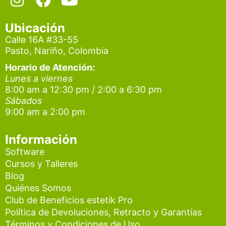
n
a
o
s
c
u
Ubicación
t
e
t
Calle 16A #33-55
Pasto, Nariño, Colombia
a
b
u
g
o
b
Horario de Atención:
Lunes a viernes
r
o
e
8:00 am a 12:30 pm / 2:00 a 6:30 pm
a
k
Sábados
9:00 am a 2:00 pm
m
Información
Software
Cursos y Talleres
Blog
Quiénes Somos
Club de Beneficios estetik Pro
Política de Devoluciones, Retracto y Garantías
Términos y Condiciones de Uso