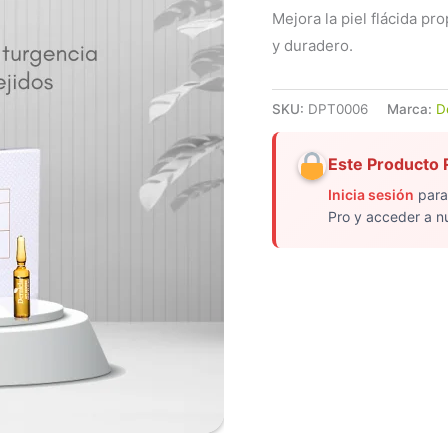
Mejora la piel flácida pr
y duradero.
SKU:
DPT0006
Marca:
D
Este Producto R
Inicia sesión
para
Pro y acceder a n