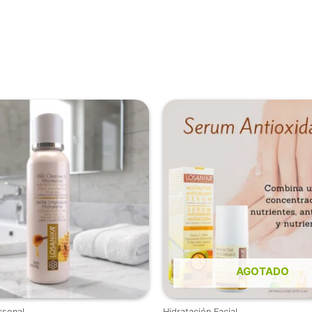
AGOTADO
rsonal
Hidratación Facial