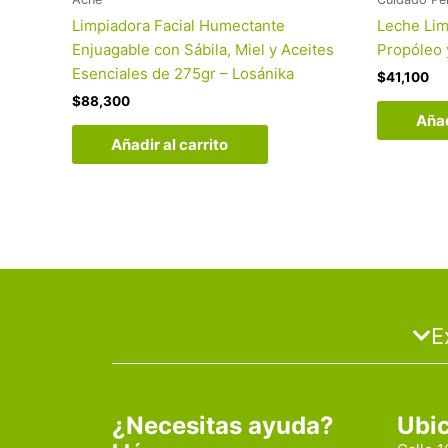
Limpiadora Facial Humectante
Leche Lim
Enjuagable con Sábila, Miel y Aceites
Propóleo 
Esenciales de 275gr – Losánika
$
41,100
$
88,300
Añad
Añadir al carrito
E
¿Necesitas ayuda?
Ubi