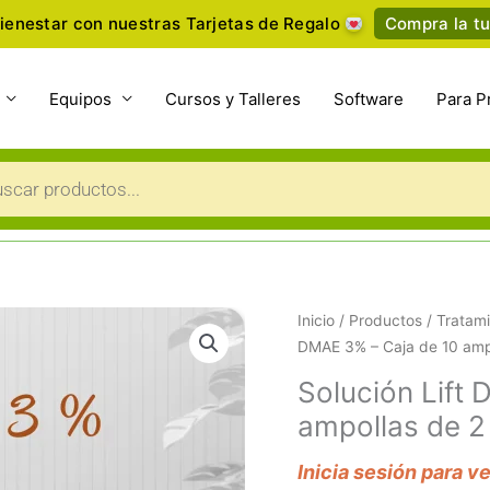
ienestar con nuestras Tarjetas de Regalo
Compra la tu
Equipos
Cursos y Talleres
Software
Para P
a
s
Inicio
/
Productos
/
Tratami
DMAE 3% – Caja de 10 ampo
Solución Lift
ampollas de 2
Inicia sesión para v