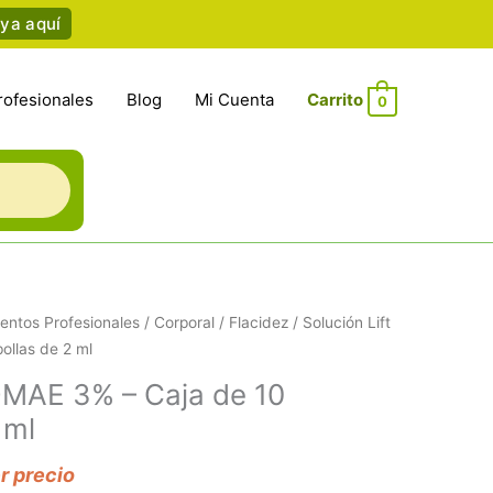
ya aquí
rofesionales
Blog
Mi Cuenta
0
entos Profesionales
/
Corporal
/
Flacidez
/ Solución Lift
llas de 2 ml
 DMAE 3% – Caja de 10
 ml
er precio