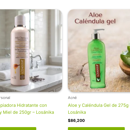
rsonal
Acné
piadora Hidratante con
Aloe y Caléndula Gel de 275g 
y Miel de 250gr – Losánika
Losánika
$
86,200