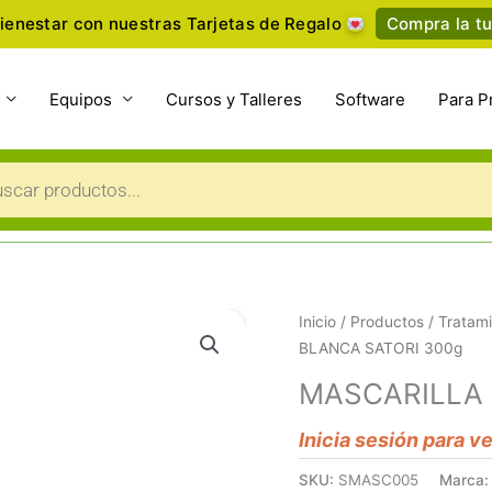
ienestar con nuestras Tarjetas de Regalo
Compra la tu
Equipos
Cursos y Talleres
Software
Para P
a
s
Inicio
/
Productos
/
Tratami
BLANCA SATORI 300g
MASCARILLA 
Inicia sesión para v
SKU:
SMASC005
Marca