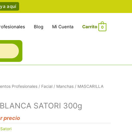
ya aquí
rofesionales
Blog
Mi Cuenta
0
entos Profesionales
/
Facial
/
Manchas
/ MASCARILLA
BLANCA SATORI 300g
er precio
:
Satori