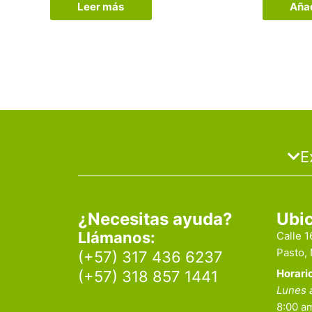
Leer más
Añad
E
¿Necesitas ayuda?
Ubi
Llámanos:
Calle 
Pasto,
(+57) 317 436 6237
Horari
(+57) 318 857 1441
Lunes 
8:00 am