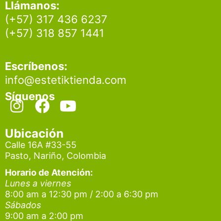
Llámanos:
(+57) 317 436 6237
(+57) 318 857 1441
Escríbenos:
info@estetiktienda.com
Síguenos
I
F
Y
n
a
o
s
c
u
Ubicación
t
e
t
Calle 16A #33-55
Pasto, Nariño, Colombia
a
b
u
g
o
b
Horario de Atención:
Lunes a viernes
r
o
e
8:00 am a 12:30 pm / 2:00 a 6:30 pm
a
k
Sábados
9:00 am a 2:00 pm
m