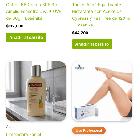
Coffee BB Cream SPF 30
Tonico Acné Equilibrante e
Amplio Espectro UVA + UVB
Hidratante con Aceite de
de 30g – Losánika
Cypress y Tea Tree de 120 ml
– Losánika
$
112,000
$
44,200
Añadir al carrito
Añadir al carrito
Acné
Uso Profesional
Limpiadora Facial