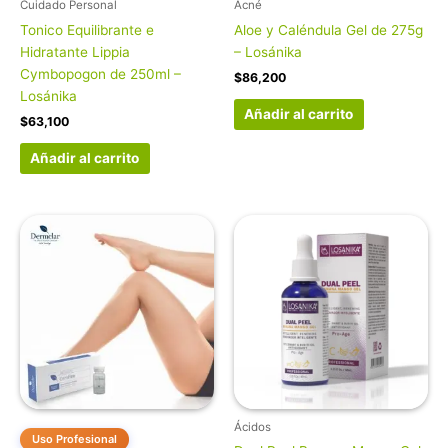
Cuidado Personal
Acné
Tonico Equilibrante e
Aloe y Caléndula Gel de 275g
Hidratante Lippia
– Losánika
Cymbopogon de 250ml –
$
86,200
Losánika
Añadir al carrito
$
63,100
Añadir al carrito
Ácidos
Uso Profesional