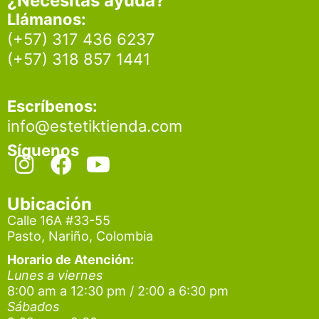
¿Necesitas ayuda?
Llámanos:
(+57) 317 436 6237
(+57) 318 857 1441
Escríbenos:
info@estetiktienda.com
Síguenos
I
F
Y
n
a
o
s
c
u
Ubicación
t
e
t
Calle 16A #33-55
Pasto, Nariño, Colombia
a
b
u
g
o
b
Horario de Atención:
Lunes a viernes
r
o
e
8:00 am a 12:30 pm / 2:00 a 6:30 pm
a
k
Sábados