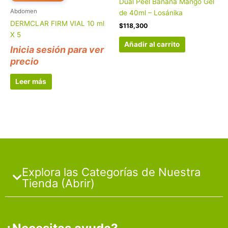
Dual Peel Banana Mango Gel
Abdomen
de 40ml – Losánika
DERMCLAR FIRM VIAL 10 ml
$
118,300
X 5
Añadir al carrito
Inicia sesión para ver
precio
Leer más
Explora las Categorías de Nuestra
Tienda (Abrir)