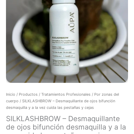
desmaquilla
y
a
la
vez
cuida
las
pestañas
y
cejas
cantidad
Inicio
/
Productos
/
Tratamientos Profesionales
/
Por zonas del
cuerpo
/ SILKLASHBROW – Desmaquillante de ojos bifunción
desmaquilla y a la vez cuida las pestañas y cejas
SILKLASHBROW – Desmaquillante
de ojos bifunción desmaquilla y a la