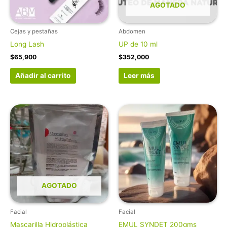
AGOTADO
Cejas y pestañas
Abdomen
Long Lash
UP de 10 ml
$
65,900
$
352,000
Añadir al carrito
Leer más
AGOTADO
Facial
Facial
Mascarilla Hidroplástica
EMUL SYNDET 200gms