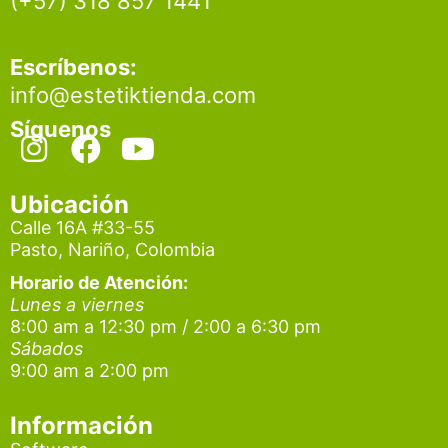
(+57) 318 857 1441
Escríbenos:
info@estetiktienda.com
Síguenos
I
F
Y
n
a
o
s
c
u
Ubicación
t
e
t
Calle 16A #33-55
Pasto, Nariño, Colombia
a
b
u
g
o
b
Horario de Atención:
Lunes a viernes
r
o
e
8:00 am a 12:30 pm / 2:00 a 6:30 pm
a
k
Sábados
9:00 am a 2:00 pm
m
Información