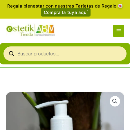
Ir
Regala bienestar con nuestras Tarjetas de Regalo
al
Compra la tuya aquí
contenido
Men
princ
Búsqueda
de
productos
SILKLASHBROW
-
Desmaquillante
de
ojos
bifunción