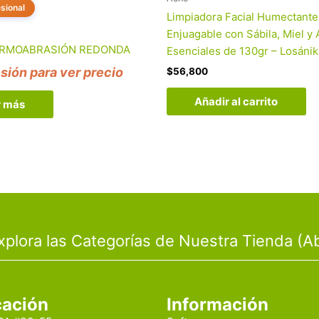
sional
Limpiadora Facial Humectante
Enjuagable con Sábila, Miel y 
RMOABRASIÓN REDONDA
Esenciales de 130gr – Losánik
esión para ver precio
$
56,800
Añadir al carrito
r más
xplora las Categorías de Nuestra Tienda (Ab
cación
Información