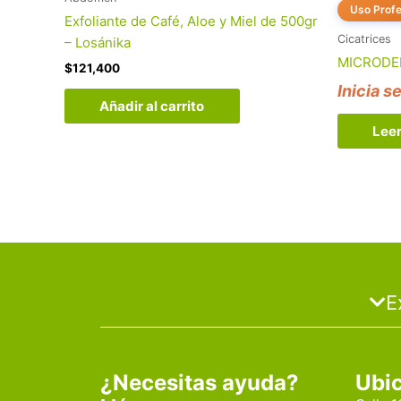
Uso Profe
Exfoliante de Café, Aloe y Miel de 500gr
Cicatrices
– Losánika
MICRODE
$
121,400
Inicia s
Añadir al carrito
Lee
E
¿Necesitas ayuda?
Ubi