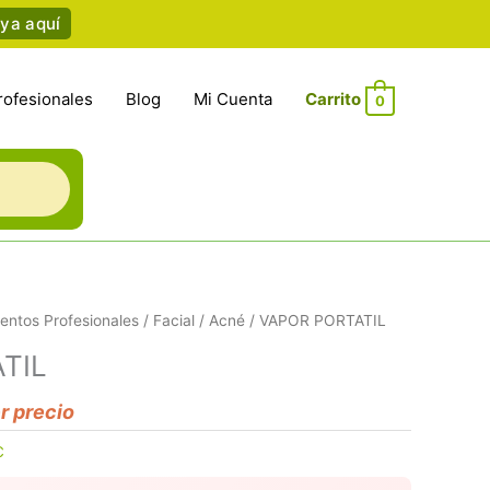
ya aquí
rofesionales
Blog
Mi Cuenta
0
entos Profesionales
/
Facial
/
Acné
/ VAPOR PORTATIL
TIL
er precio
C