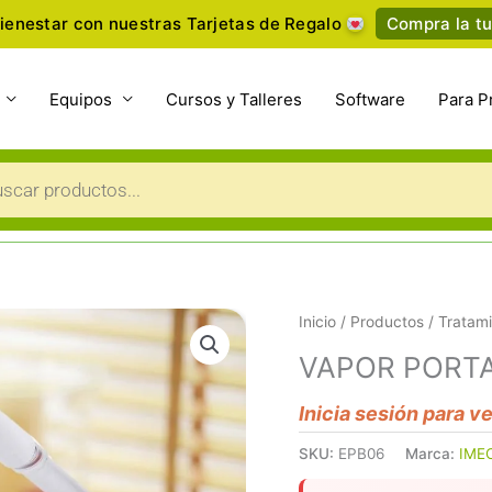
ienestar con nuestras Tarjetas de Regalo
Compra la tu
Equipos
Cursos y Talleres
Software
Para P
a
s
Inicio
/
Productos
/
Tratami
VAPOR PORTA
Inicia sesión para v
SKU:
EPB06
Marca:
IME