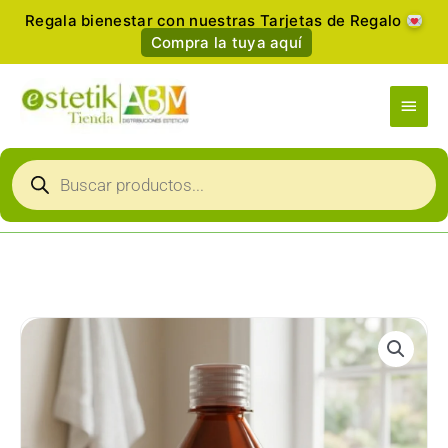
Ir
Regala bienestar con nuestras Tarjetas de Regalo
al
Compra la tuya aquí
contenido
Men
princ
Búsqueda
de
productos
Aceite
Esencial
Terapéutico
Cardacur
250ml
—