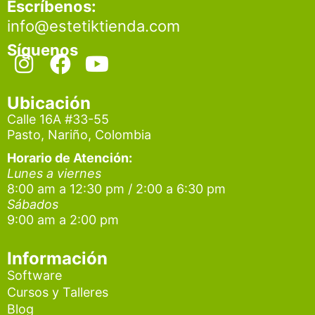
Escríbenos:
info@estetiktienda.com
Síguenos
I
F
Y
n
a
o
s
c
u
Ubicación
t
e
t
Calle 16A #33-55
Pasto, Nariño, Colombia
a
b
u
g
o
b
Horario de Atención:
Lunes a viernes
r
o
e
8:00 am a 12:30 pm / 2:00 a 6:30 pm
a
k
Sábados
9:00 am a 2:00 pm
m
Información
Software
Cursos y Talleres
Blog