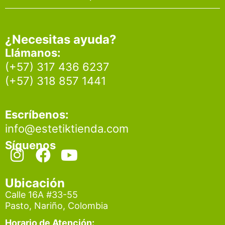
¿Necesitas ayuda?
Llámanos:
(+57) 317 436 6237
(+57) 318 857 1441
Escríbenos:
info@estetiktienda.com
Síguenos
I
F
Y
n
a
o
s
c
u
Ubicación
t
e
t
Calle 16A #33-55
Pasto, Nariño, Colombia
a
b
u
Horario de Atención: