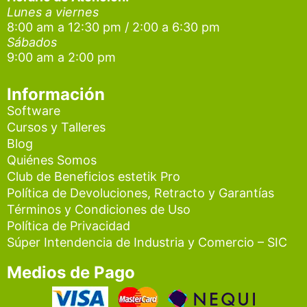
g
o
b
Lunes a viernes
r
o
e
8:00 am a 12:30 pm / 2:00 a 6:30 pm
a
k
Sábados
9:00 am a 2:00 pm
m
Información
Software
Cursos y Talleres
Blog
Quiénes Somos
Club de Beneficios estetik Pro
Política de Devoluciones, Retracto y Garantías
Términos y Condiciones de Uso
Política de Privacidad
Súper Intendencia de Industria y Comercio – SIC
Medios de Pago