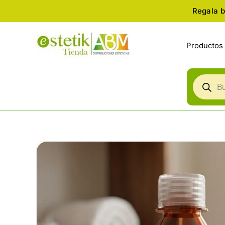
Ir
Regala b
al
contenido
Productos
Búsqued
de
producto