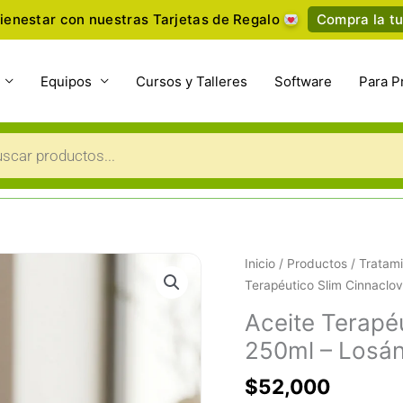
ienestar con nuestras Tarjetas de Regalo
Compra la tu
Equipos
Cursos y Talleres
Software
Para P
a
s
Aceite
Inicio
/
Productos
/
Tratami
Terapéutico
Terapéutico Slim Cinnaclo
Slim
Aceite Terapé
Cinnacloves
250ml – Losán
de
250ml
$
52,000
-