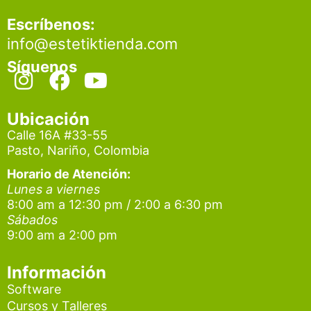
Escríbenos:
info@estetiktienda.com
Síguenos
I
F
Y
n
a
o
s
c
u
Ubicación
t
e
t
Calle 16A #33-55
Pasto, Nariño, Colombia
a
b
u
g
o
b
Horario de Atención:
Lunes a viernes
r
o
e
8:00 am a 12:30 pm / 2:00 a 6:30 pm
a
k
Sábados
9:00 am a 2:00 pm
m
Información
Software
Cursos y Talleres