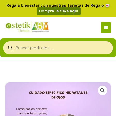
Ir
Regala bienestar con nuestras Tarjetas de Regalo
al
Compra la tuya aquí
contenido
Men
princ
Búsqueda
de
productos