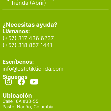
Tienda (Abrir)
¿Necesitas ayuda?
Llámanos:
(+57) 317 436 6237
(+57) 318 857 1441
Escríbenos:
info@estetiktienda.com
Síguenos
I
F
Y
n
a
o
s
c
u
Ubicación
t
e
t
Calle 16A #33-55
Pasto, Nariño, Colombia
a
b
u