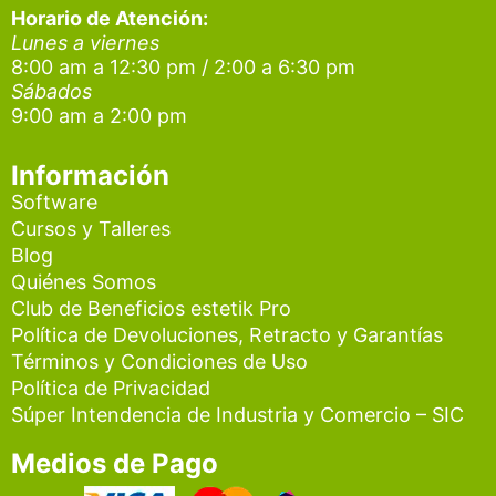
g
o
b
Horario de Atención:
Lunes a viernes
r
o
e
8:00 am a 12:30 pm / 2:00 a 6:30 pm
a
k
Sábados
9:00 am a 2:00 pm
m
Información
Software
Cursos y Talleres
Blog
Quiénes Somos
Club de Beneficios estetik Pro
Política de Devoluciones, Retracto y Garantías
Términos y Condiciones de Uso
Política de Privacidad
Súper Intendencia de Industria y Comercio – SIC
Medios de Pago