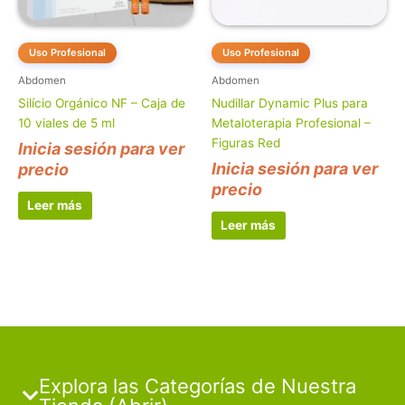
Uso Profesional
Uso Profesional
Abdomen
Abdomen
Silício Orgánico NF – Caja de
Nudillar Dynamic Plus para
10 viales de 5 ml
Metaloterapia Profesional –
Figuras Red
Inicia sesión para ver
Inicia sesión para ver
precio
precio
Leer más
Leer más
Explora las Categorías de Nuestra