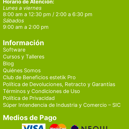
g
o
b
Horario de Atención:
Lunes a viernes
r
o
e
8:00 am a 12:30 pm / 2:00 a 6:30 pm
a
k
Sábados
9:00 am a 2:00 pm
m
Información
Software
Cursos y Talleres
Blog
Quiénes Somos
Club de Beneficios estetik Pro
Política de Devoluciones, Retracto y Garantías
Términos y Condiciones de Uso
Política de Privacidad
Súper Intendencia de Industria y Comercio – SIC
Medios de Pago