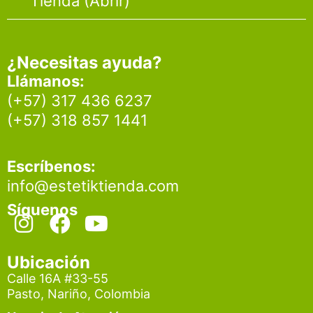
Tienda (Abrir)
¿Necesitas ayuda?
Llámanos:
(+57) 317 436 6237
(+57) 318 857 1441
Escríbenos:
info@estetiktienda.com
Síguenos
I
F
Y
n
a
o
s
c
u
Ubicación
t
e
t
Calle 16A #33-55
Pasto, Nariño, Colombia
a
b
u