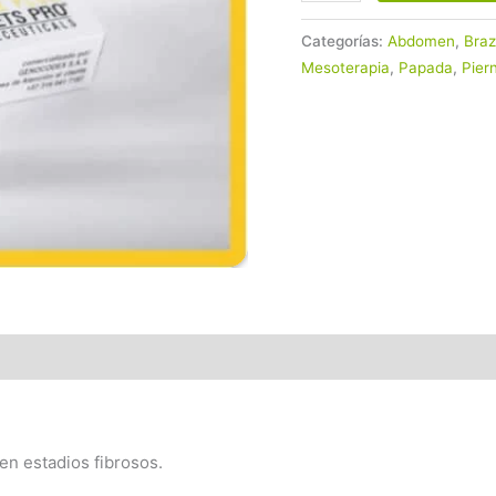
Categorías:
Abdomen
,
Bra
Mesoterapia
,
Papada
,
Pier
 en estadios fibrosos.