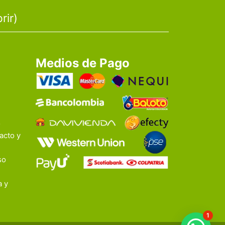
rir)
Medios de Pago
o
acto y
so
a y
1