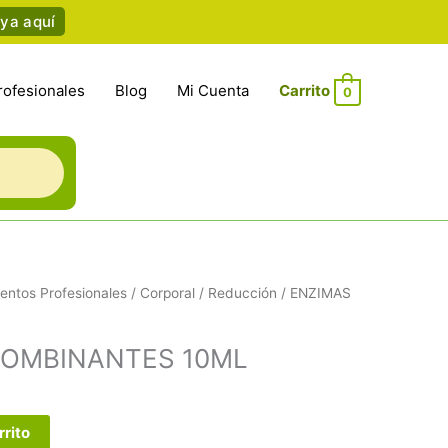
ya aquí
rofesionales
Blog
Mi Cuenta
0
entos Profesionales
/
Corporal
/
Reducción
/ ENZIMAS
COMBINANTES 10ML
rrito