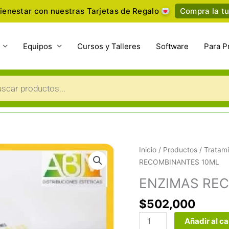
ienestar con nuestras Tarjetas de Regalo
Compra la tu
Equipos
Cursos y Talleres
Software
Para P
a
s
ENZIMAS
Inicio
/
Productos
/
Tratami
RECOMBINANTES
RECOMBINANTES 10ML
10ML
ENZIMAS RE
cantidad
$
502,000
Añadir al ca