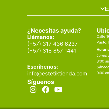
E
¿Necesitas ayuda?
Ubi
Llámanos:
Calle 
Pasto,
(+57) 317 436 6237
Horari
(+57) 318 857 1441
Lunes 
8:00 am
Escríbenos:
Sábad
info@estetiktienda.com
9:00 a
Síguenos
I
F
Y
n
a
o
s
c
u
t
e
t