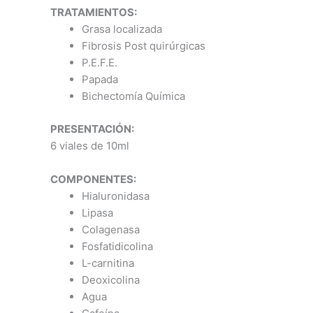
TRATAMIENTOS:
Grasa localizada
Fibrosis Post quirúrgicas
P.E.F.E.
Papada
Bichectomía Química
PRESENTACIÓN:
6 viales de 10ml
COMPONENTES:
Hialuronidasa
Lipasa
Colagenasa
Fosfatidicolina
L-carnitina
Deoxicolina
Agua