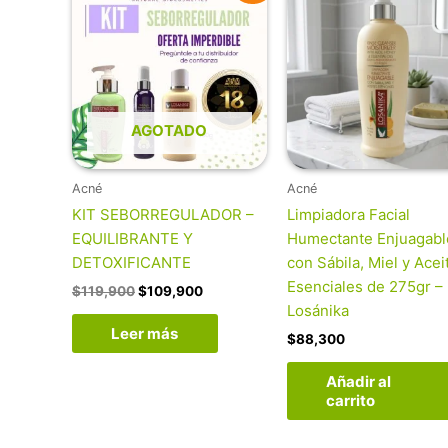
original
actual
era:
es:
$119,900.
$109,900.
AGOTADO
Acné
Acné
KIT SEBORREGULADOR –
Limpiadora Facial
EQUILIBRANTE Y
Humectante Enjuagabl
DETOXIFICANTE
con Sábila, Miel y Acei
Esenciales de 275gr –
$
119,900
$
109,900
Losánika
Leer más
$
88,300
Añadir al
carrito