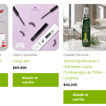
lo
Cejas y pestañas
Cuidado Personal
R
Long Lash
Tónico Equilibrante e
Hidratante Lippia
$
65,900
Cymbopogon de 120ml –
Añadir al
Losánika
carrito
$
44,200
Añadir al
carrito