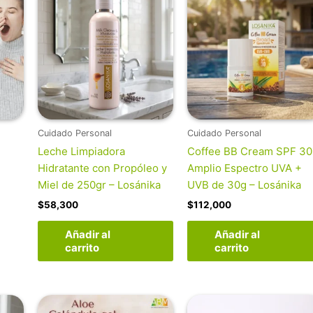
Cuidado Personal
Cuidado Personal
Leche Limpiadora
Coffee BB Cream SPF 30
Hidratante con Propóleo y
Amplio Espectro UVA +
Miel de 250gr – Losánika
UVB de 30g – Losánika
$
58,300
$
112,000
Añadir al
Añadir al
carrito
carrito