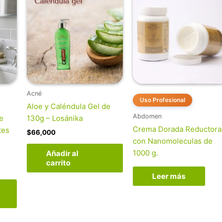
Acné
Uso Profesional
Aloe y Caléndula Gel de
Abdomen
e
130g – Losánika
Crema Dorada Reductora
tes
$
66,000
con Nanomoleculas de
1000 g.
Añadir al
carrito
Leer más