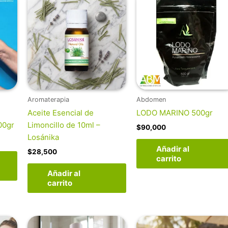
Aromaterapia
Abdomen
Aceite Esencial de
LODO MARINO 500gr
00gr
Limoncillo de 10ml –
$
90,000
Losánika
Añadir al
$
28,500
carrito
Añadir al
carrito