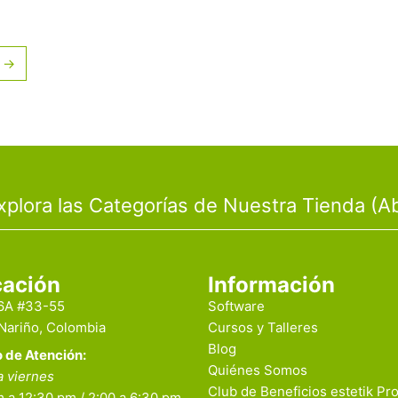
→
xplora las Categorías de Nuestra Tienda (Ab
cación
Información
16A #33-55
Software
 Nariño, Colombia
Cursos y Talleres
Blog
o de Atención:
Quiénes Somos
a viernes
Club de Beneficios estetik Pr
 a 12:30 pm / 2:00 a 6:30 pm