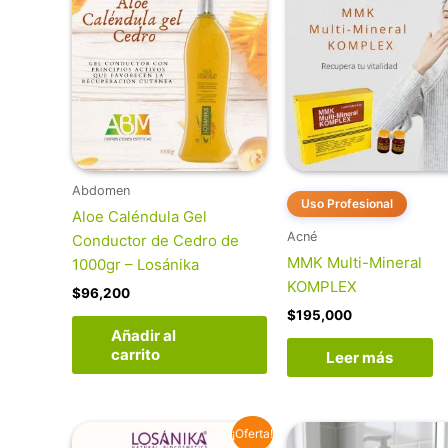
Abdomen
Uso Profesional
Aloe Caléndula Gel
Acné
Conductor de Cedro de
MMK Multi-Mineral
1000gr – Losánika
KOMPLEX
$
96,200
$
195,000
Añadir al
carrito
Leer más
El
El
¡Oferta!
precio
precio