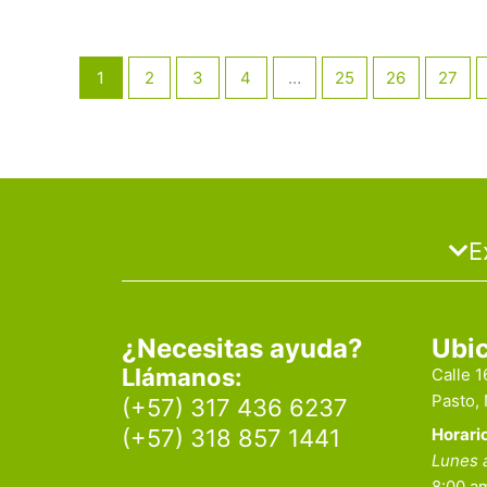
1
2
3
4
…
25
26
27
E
¿Necesitas ayuda?
Ubi
Llámanos:
Calle 
Pasto,
(+57) 317 436 6237
Horari
(+57) 318 857 1441
Lunes 
8:00 am