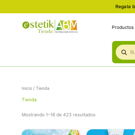
Ir
Regala b
al
contenido
Productos
Búsqued
de
producto
Ordenado
Inicio
/ Tienda
por
popularidad
Tienda
Mostrando 1–16 de 423 resultados